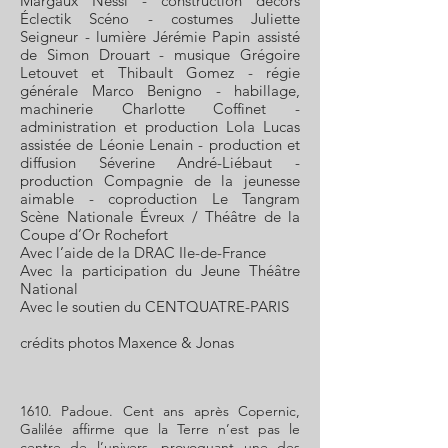
Margaux Nessi - construction décors
Éclectik Scéno - costumes Juliette
Seigneur - lumière Jérémie Papin assisté
de Simon Drouart - musique Grégoire
Letouvet et Thibault Gomez - régie
générale Marco Benigno - habillage,
machinerie Charlotte Coffinet -
administration et production Lola Lucas
assistée de Léonie Lenain - production et
diffusion Séverine André-Liébaut -
production Compagnie de la jeunesse
aimable - coproduction Le Tangram
Scène Nationale Évreux / Théâtre de la
Coupe d’Or Rochefort
Avec l’aide de la DRAC Ile-de-France
Avec la participation du Jeune Théâtre
National
Avec le soutien du CENTQUATRE-PARIS
crédits photos Maxence & Jonas
1610. Padoue. Cent ans après Copernic,
Galilée affirme que la Terre n’est pas le
centre de l’univers, provoquant une des